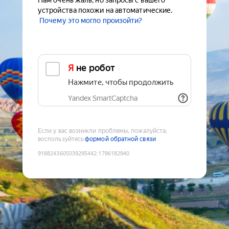
Нам очень жаль, но запросы с вашего
устройства похожи на автоматические.
Почему это могло произойти?
Я не робот
Нажмите, чтобы продолжить
Yandex SmartCaptcha
Если у вас возникли проблемы, пожалуйста,
воспользуйтесь
формой обратной связи
9188243605039295442
:
1786182940