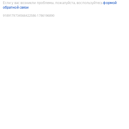
Если у вас возникли проблемы, пожалуйста, воспользуйтесь
формой
обратной связи
9189179734566422586
:
1786196890