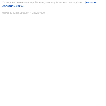
Если у вас возникли проблемы, пожалуйста, воспользуйтесь
формой
обратной связи
9193547178159808244
:
1786261970