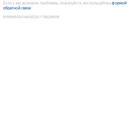
Если у вас возникли проблемы, пожалуйста, воспользуйтесь
формой
обратной связи
9189959424744035254
:
1786208508