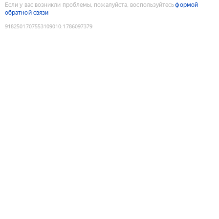
Если у вас возникли проблемы, пожалуйста, воспользуйтесь
формой
обратной связи
9182501707553109010
:
1786097379