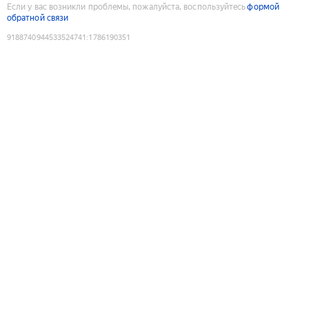
Если у вас возникли проблемы, пожалуйста, воспользуйтесь
формой
обратной связи
9188740944533524741
:
1786190351