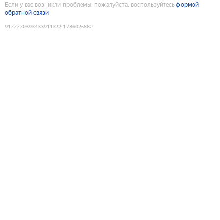
Если у вас возникли проблемы, пожалуйста, воспользуйтесь
формой
обратной связи
9177770693433911322
:
1786026882