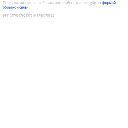
Если у вас возникли проблемы, пожалуйста, воспользуйтесь
формой
обратной связи
9181057685792137516
:
1786075862