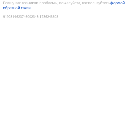
Если у вас возникли проблемы, пожалуйста, воспользуйтесь
формой
обратной связи
9192314623746002343
:
1786243603