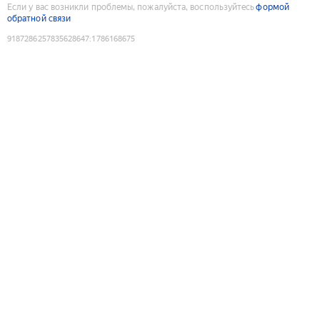
Если у вас возникли проблемы, пожалуйста, воспользуйтесь
формой
обратной связи
9187286257835628647
:
1786168675