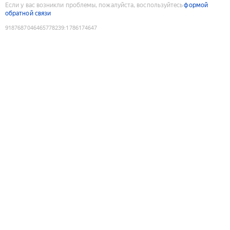
Если у вас возникли проблемы, пожалуйста, воспользуйтесь
формой
обратной связи
9187687046465778239
:
1786174647