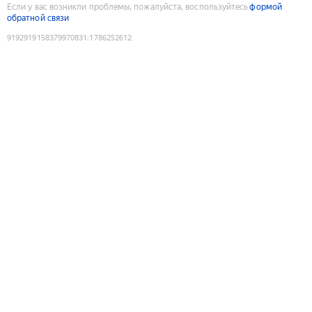
Если у вас возникли проблемы, пожалуйста, воспользуйтесь
формой
обратной связи
9192919158379970831
:
1786252612