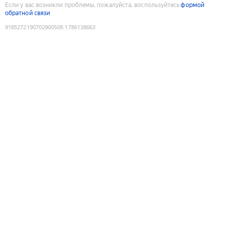
Если у вас возникли проблемы, пожалуйста, воспользуйтесь
формой
обратной связи
9185272190702900508
:
1786138663