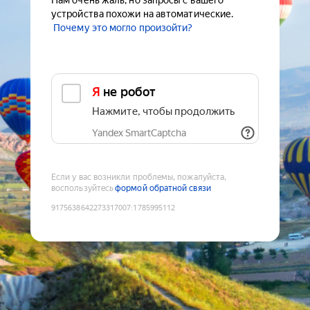
Нам очень жаль, но запросы с вашего
устройства похожи на автоматические.
Почему это могло произойти?
Я не робот
Нажмите, чтобы продолжить
Yandex SmartCaptcha
Если у вас возникли проблемы, пожалуйста,
воспользуйтесь
формой обратной связи
9175638642273317007
:
1785995112