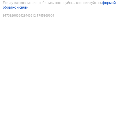
Если у вас возникли проблемы, пожалуйста, воспользуйтесь
формой
обратной связи
9173926838429443812
:
1785969604