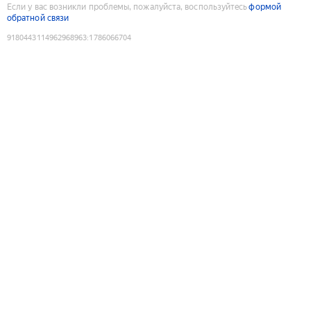
Если у вас возникли проблемы, пожалуйста, воспользуйтесь
формой
обратной связи
9180443114962968963
:
1786066704