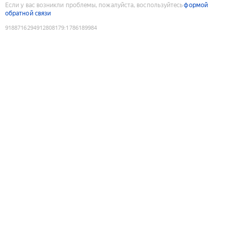
Если у вас возникли проблемы, пожалуйста, воспользуйтесь
формой
обратной связи
9188716294912808179
:
1786189984