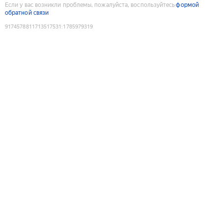
Если у вас возникли проблемы, пожалуйста, воспользуйтесь
формой
обратной связи
9174578811713517531
:
1785979319