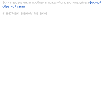
Если у вас возникли проблемы, пожалуйста, воспользуйтесь
формой
обратной связи
9188677469413839107
:
1786189405