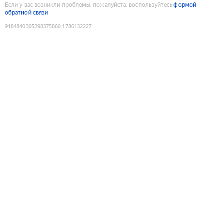
Если у вас возникли проблемы, пожалуйста, воспользуйтесь
формой
обратной связи
9184840305298375860
:
1786132227