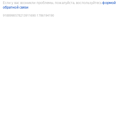
Если у вас возникли проблемы, пожалуйста, воспользуйтесь
формой
обратной связи
9188998578213911690
:
1786194190