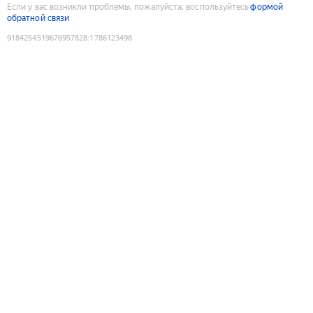
Если у вас возникли проблемы, пожалуйста, воспользуйтесь
формой
обратной связи
9184254519676957828
:
1786123498