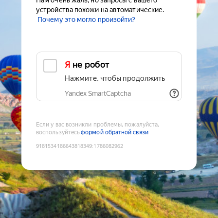
Нам очень жаль, но запросы с вашего
устройства похожи на автоматические.
Почему это могло произойти?
Я не робот
Нажмите, чтобы продолжить
Yandex SmartCaptcha
Если у вас возникли проблемы, пожалуйста,
воспользуйтесь
формой обратной связи
9181534186643818349
:
1786082962