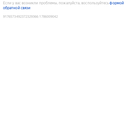
Если у вас возникли проблемы, пожалуйста, воспользуйтесь
формой
обратной связи
9176573492372329366
:
1786009042