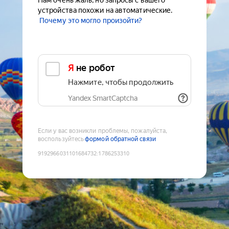
Нам очень жаль, но запросы с вашего
устройства похожи на автоматические.
Почему это могло произойти?
Я не робот
Нажмите, чтобы продолжить
Yandex SmartCaptcha
Если у вас возникли проблемы, пожалуйста,
воспользуйтесь
формой обратной связи
9192966031101684732
:
1786253310