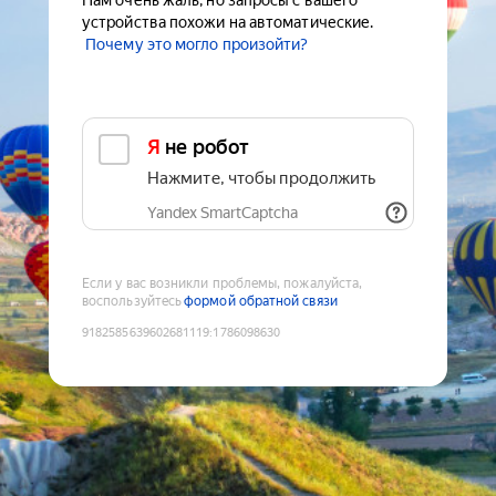
Нам очень жаль, но запросы с вашего
устройства похожи на автоматические.
Почему это могло произойти?
Я не робот
Нажмите, чтобы продолжить
Yandex SmartCaptcha
Если у вас возникли проблемы, пожалуйста,
воспользуйтесь
формой обратной связи
9182585639602681119
:
1786098630