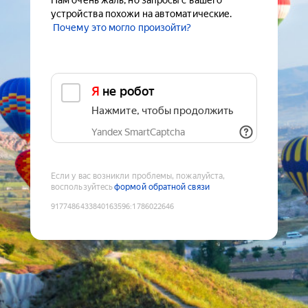
Нам очень жаль, но запросы с вашего
устройства похожи на автоматические.
Почему это могло произойти?
Я не робот
Нажмите, чтобы продолжить
Yandex SmartCaptcha
Если у вас возникли проблемы, пожалуйста,
воспользуйтесь
формой обратной связи
9177486433840163596
:
1786022646