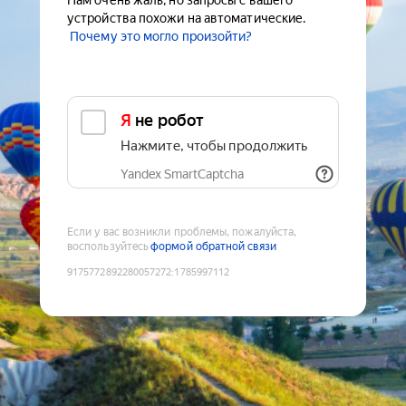
Нам очень жаль, но запросы с вашего
устройства похожи на автоматические.
Почему это могло произойти?
Я не робот
Нажмите, чтобы продолжить
Yandex SmartCaptcha
Если у вас возникли проблемы, пожалуйста,
воспользуйтесь
формой обратной связи
9175772892280057272
:
1785997112