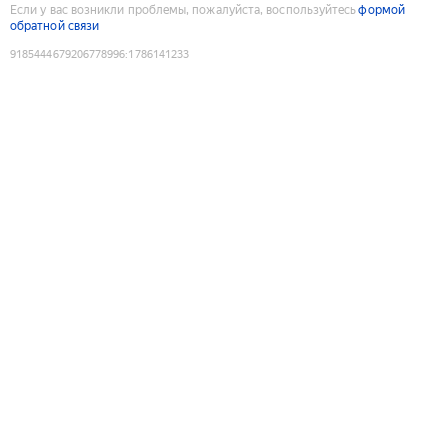
Если у вас возникли проблемы, пожалуйста, воспользуйтесь
формой
обратной связи
9185444679206778996
:
1786141233