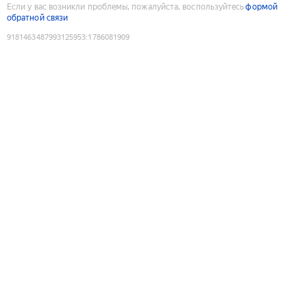
Если у вас возникли проблемы, пожалуйста, воспользуйтесь
формой
обратной связи
9181463487993125953
:
1786081909