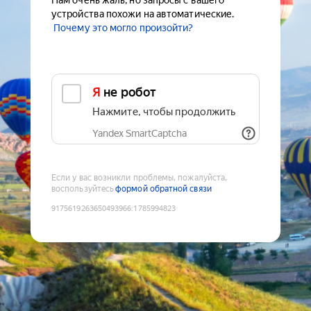
Нам очень жаль, но запросы с вашего
устройства похожи на автоматические.
Почему это могло произойти?
Я не робот
Нажмите, чтобы продолжить
Yandex SmartCaptcha
Если у вас возникли проблемы, пожалуйста,
воспользуйтесь
формой обратной связи
9175619263650493966
:
1785994823