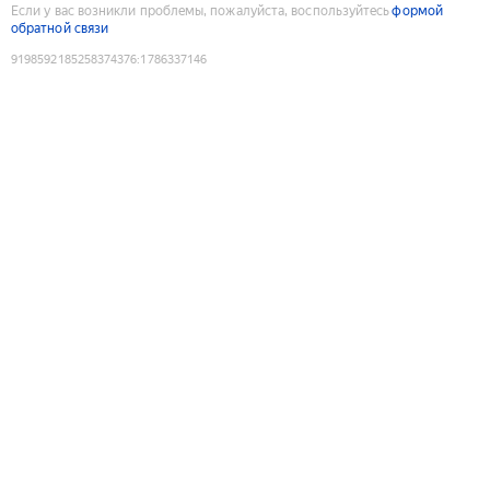
Если у вас возникли проблемы, пожалуйста, воспользуйтесь
формой
обратной связи
9198592185258374376
:
1786337146