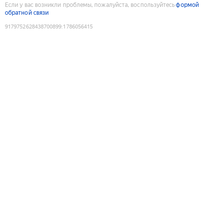
Если у вас возникли проблемы, пожалуйста, воспользуйтесь
формой
обратной связи
9179752628438700899
:
1786056415