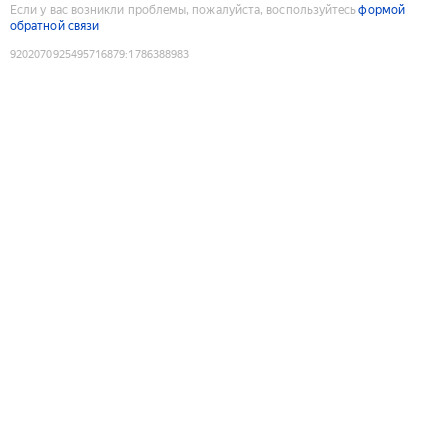
Если у вас возникли проблемы, пожалуйста, воспользуйтесь
формой
обратной связи
9202070925495716879
:
1786388983