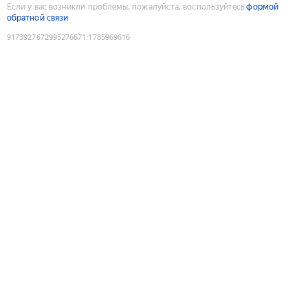
Если у вас возникли проблемы, пожалуйста, воспользуйтесь
формой
обратной связи
9173927672995276671
:
1785969616