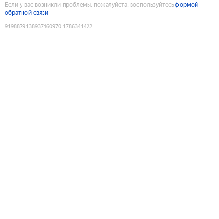
Если у вас возникли проблемы, пожалуйста, воспользуйтесь
формой
обратной связи
9198879138937460970
:
1786341422