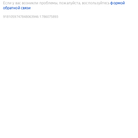
Если у вас возникли проблемы, пожалуйста, воспользуйтесь
формой
обратной связи
9181059747848063946
:
1786075893