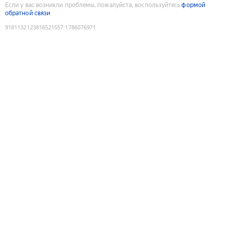
Если у вас возникли проблемы, пожалуйста, воспользуйтесь
формой
обратной связи
9181132123816521557
:
1786076971