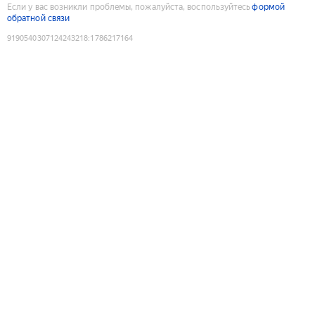
Если у вас возникли проблемы, пожалуйста, воспользуйтесь
формой
обратной связи
9190540307124243218
:
1786217164