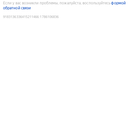
Если у вас возникли проблемы, пожалуйста, воспользуйтесь
формой
обратной связи
9183136336415211466
:
1786106836