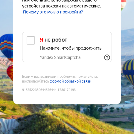
Нам очень жаль, но запросы с вашего
устройства похожи на автоматические.
Почему это могло произойти?
Я не робот
Нажмите, чтобы продолжить
Yandex SmartCaptcha
Если у вас возникли проблемы, пожалуйста,
воспользуйтесь
формой обратной связи
9187522350644376444
:
1786172193