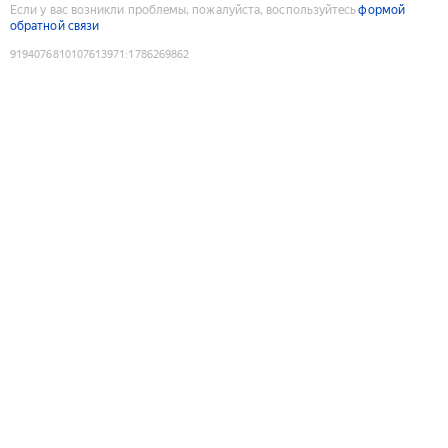
Если у вас возникли проблемы, пожалуйста, воспользуйтесь
формой
обратной связи
9194076810107613971
:
1786269862