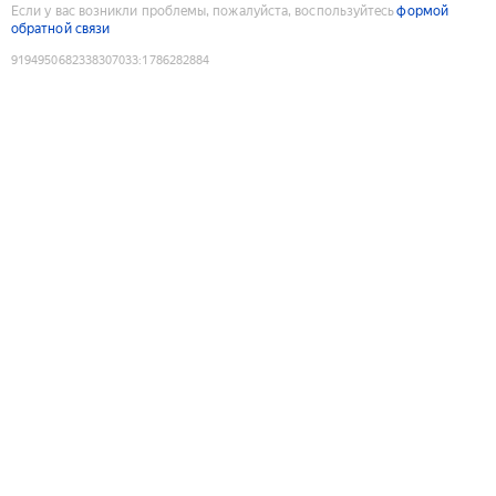
Если у вас возникли проблемы, пожалуйста, воспользуйтесь
формой
обратной связи
9194950682338307033
:
1786282884