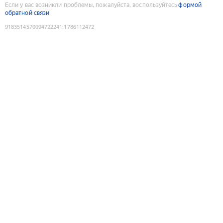
Если у вас возникли проблемы, пожалуйста, воспользуйтесь
формой
обратной связи
9183514570094722241
:
1786112472