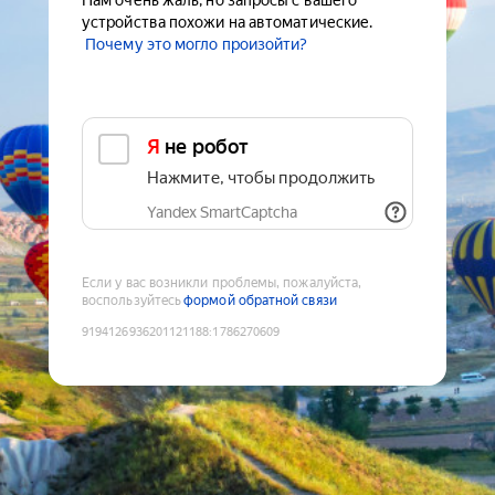
Нам очень жаль, но запросы с вашего
устройства похожи на автоматические.
Почему это могло произойти?
Я не робот
Нажмите, чтобы продолжить
Yandex SmartCaptcha
Если у вас возникли проблемы, пожалуйста,
воспользуйтесь
формой обратной связи
9194126936201121188
:
1786270609