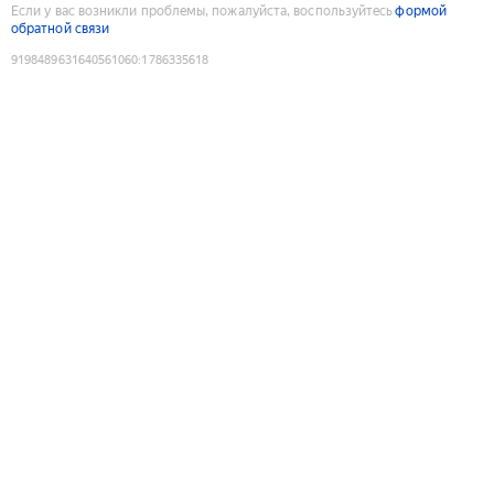
Если у вас возникли проблемы, пожалуйста, воспользуйтесь
формой
обратной связи
9198489631640561060
:
1786335618