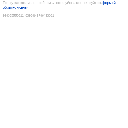
Если у вас возникли проблемы, пожалуйста, воспользуйтесь
формой
обратной связи
9183555505224839689
:
1786113082