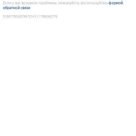
Если у вас возникли проблемы, пожалуйста, воспользуйтесь
формой
обратной связи
9180179528794721411
:
1786062776