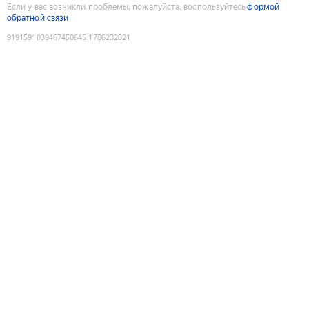
Если у вас возникли проблемы, пожалуйста, воспользуйтесь
формой
обратной связи
9191591039467450645
:
1786232821