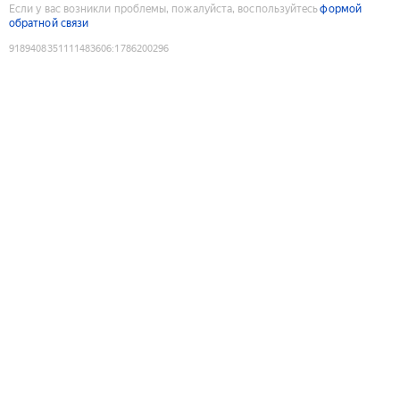
Если у вас возникли проблемы, пожалуйста, воспользуйтесь
формой
обратной связи
9189408351111483606
:
1786200296